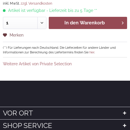
inkl. MwSt.
zzgl. Versandkosten
Artikel ist verfügbar - Lieferzeit bis zu 5 Tage **
In den
Warenkorb
Merken
(**) Für Lieferungen nach Deutschland. Die Lieferzeiten für andere Länder und
Informationen zur Berechnung des Liefertermins finden Sie
hier
.
Weitere Artikel von Private Selection
VOR ORT
SHOP SERVICE