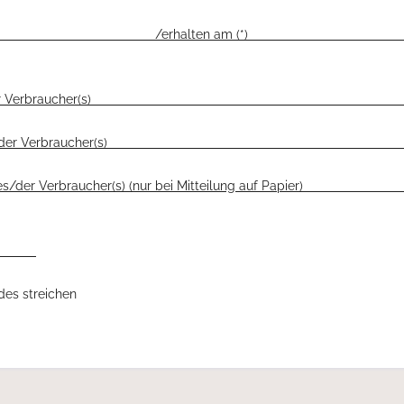
llt am (*) /erhalten am (*
 des/der Verbraucher(
rift des/der Verbraucher(
ift des/der Verbraucher(s) (nur bei Mitteilun
ndes streichen