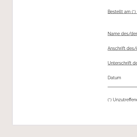
Beste
Name
Ansch
Unterschr
Datum
(*) Unzutreffe