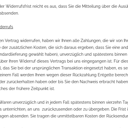
r Widerrufsfrist reicht es aus, dass Sie die Mitteilung über die Au
 absenden.
derrufs
n Vertrag widerrufen, haben wir Ihnen alle Zahlungen, die wir von Ih
der zusätzlichen Kosten, die sich daraus ergeben, dass Sie eine and
andardlieferung gewählt haben), unverzüglich und spätestens binne
 über Ihren Widerruf dieses Vertrags bei uns eingegangen ist. Für d
, das Sie bei der ursprünglichen Transaktion eingesetzt haben, es s
 keinem Fall werden Ihnen wegen dieser Rückzahlung Entgelte berech
der zurückerhalten haben oder bis Sie den Nachweis erbracht haben
es der frühere Zeitpunkt ist.
 Waren unverzüglich und in jedem Fall spätestens binnen vierzehn 
s unterrichten, an uns zurückzusenden oder zu übergeben. Die Frist i
Tagen absenden. Sie tragen die unmittelbaren Kosten der Rücksendu