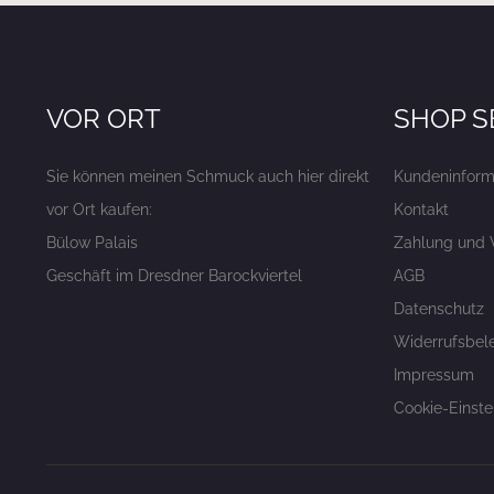
VOR ORT
SHOP S
Sie können meinen Schmuck auch hier direkt
Kundeninform
vor Ort kaufen:
Kontakt
Bülow Palais
Zahlung und 
Geschäft im Dresdner Barockviertel
AGB
Datenschutz
Widerrufsbel
Impressum
Cookie-Einste