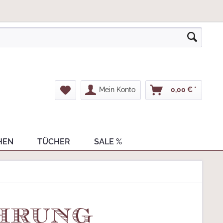
Mein Konto
0,00 € *
HEN
TÜCHER
SALE %
hrung