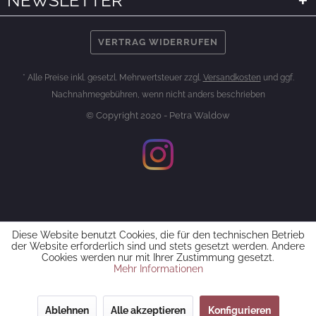
NEWSLETTER
VERTRAG WIDERRUFEN
* Alle Preise inkl. gesetzl. Mehrwertsteuer zzgl.
Versandkosten
und ggf.
Nachnahmegebühren, wenn nicht anders beschrieben
© Copyright 2020 - Petra Waldow
Diese Website benutzt Cookies, die für den technischen Betrieb
der Website erforderlich sind und stets gesetzt werden. Andere
Cookies werden nur mit Ihrer Zustimmung gesetzt.
Mehr Informationen
Ablehnen
Alle akzeptieren
Konfigurieren