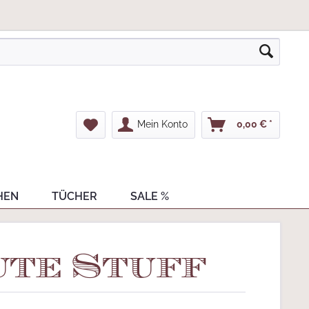
Mein Konto
0,00 € *
HEN
TÜCHER
SALE %
ute Stuff