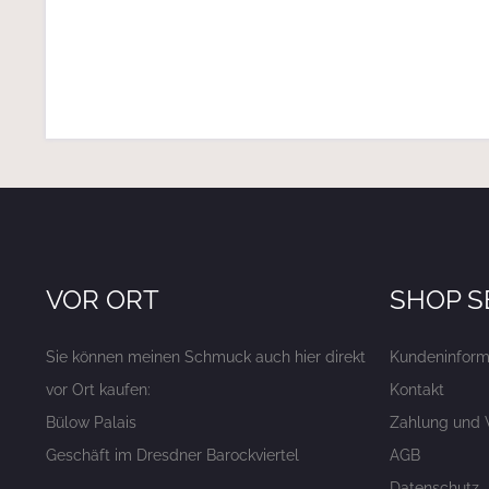
VOR ORT
SHOP S
Sie können meinen Schmuck auch hier direkt
Kundeninform
vor Ort kaufen:
Kontakt
Bülow Palais
Zahlung und 
Geschäft im Dresdner Barockviertel
AGB
Datenschutz