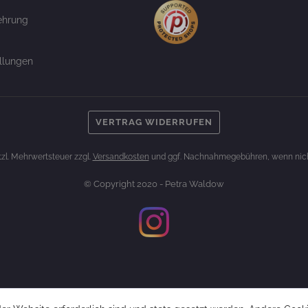
ehrung
llungen
VERTRAG WIDERRUFEN
etzl. Mehrwertsteuer zzgl.
Versandkosten
und ggf. Nachnahmegebühren, wenn nich
© Copyright 2020 - Petra Waldow