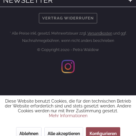
NEWSLETTER
VERTRAG WIDERRUFEN
* Alle Preise inkl. gesetzl. Mehrwertsteuer zzgl.
Versandkosten
und ggf.
Nachnahmegebühren, wenn nicht anders beschrieben
© Copyright 2020 - Petra Waldow
Diese Website benutzt Cookies, die für den technischen Betrieb
der Website erforderlich sind und stets gesetzt werden. Andere
Cookies werden nur mit Ihrer Zustimmung gesetzt.
Mehr Informationen
Ablehnen
Alle akzeptieren
Konfigurieren