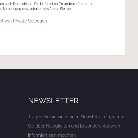
ngen nach Deutschland. Die Lieferzeiten für andere Länder und
r Berechnung des Liefertermins finden Sie
hier
.
el von Private Selection
NEWSLETTER
Tragen Sie sich in meinen Newsletter ein, wenn
Sie über Neuigkeiten und besondere Aktionen
informiert sein möchten.