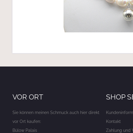
VOR ORT
SHOP S
Sie können meinen Schmuck auch hier direkt
Kundeninform
vor Ort kaufen:
Kontakt
Bülow Palais
Zahlung und 