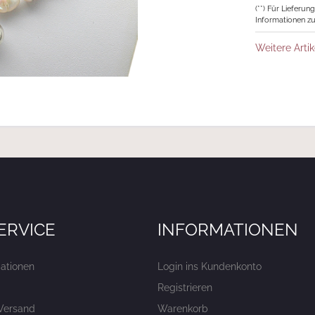
(**) Für Lieferu
Informationen zu
Weitere Artik
ERVICE
INFORMATIONEN
ationen
Login ins Kundenkonto
Registrieren
Versand
Warenkorb