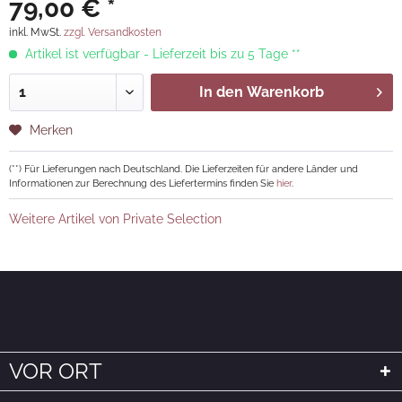
79,00 € *
inkl. MwSt.
zzgl. Versandkosten
Artikel ist verfügbar - Lieferzeit bis zu 5 Tage **
In den
Warenkorb
Merken
(**) Für Lieferungen nach Deutschland. Die Lieferzeiten für andere Länder und
Informationen zur Berechnung des Liefertermins finden Sie
hier
.
Weitere Artikel von Private Selection
VOR ORT