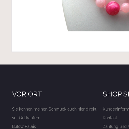
VOR ORT
SHOP S
Sie können meinen Schmuck auch hier direkt
Kundeninform
vor Ort kaufen:
Kontakt
Bülow Palais
Zahlung und 