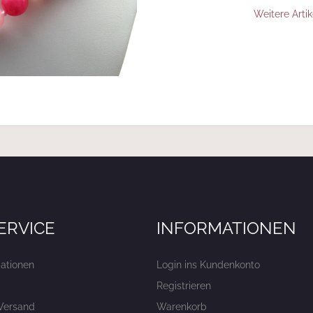
Weitere Artik
ERVICE
INFORMATIONEN
ationen
Login ins Kundenkonto
Registrieren
Versand
Warenkorb