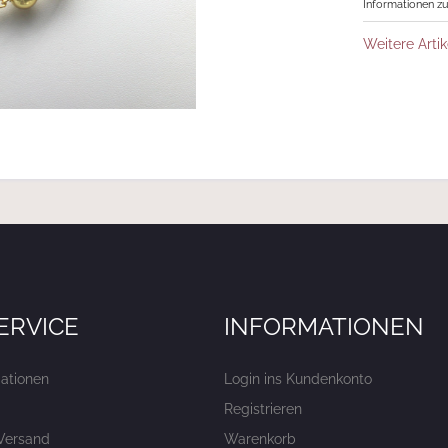
Informationen zu
Weitere Artik
ERVICE
INFORMATIONEN
ationen
Login ins Kundenkonto
Registrieren
Versand
Warenkorb