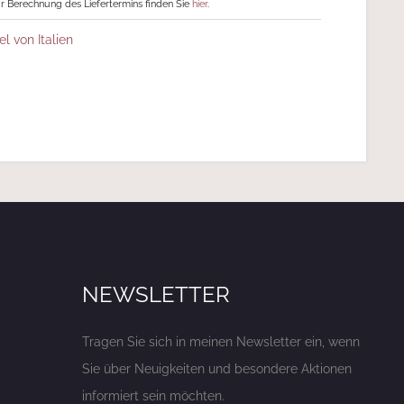
r Berechnung des Liefertermins finden Sie
hier
.
el von Italien
NEWSLETTER
Tragen Sie sich in meinen Newsletter ein, wenn
Sie über Neuigkeiten und besondere Aktionen
informiert sein möchten.