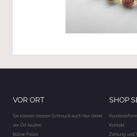
VOR ORT
SHOP S
Sie können meinen Schmuck auch hier direkt
Kundeninform
vor Ort kaufen:
Kontakt
Bülow Palais
Zahlung und 