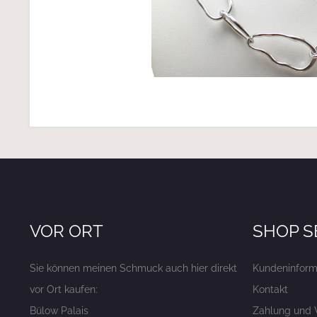
VOR ORT
SHOP S
Sie können meinen Schmuck auch hier direkt
Kundeninform
vor Ort kaufen:
Kontakt
Bülow Palais
Zahlung und 