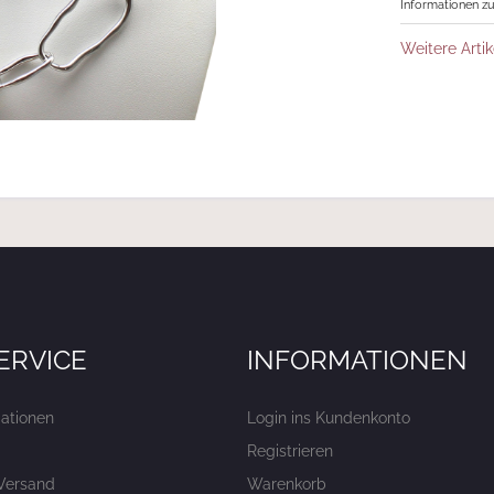
Informationen zu
Weitere Artik
ERVICE
INFORMATIONEN
ationen
Login ins Kundenkonto
Registrieren
Versand
Warenkorb