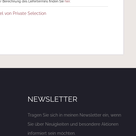
r Berechnung des Liefertermins finden Sie
hier
.
el von Private Selection
NEWSLETTER
Tragen Sie sich in meinen Newsletter ein, wenn
Sie über Neuigkeiten und besondere Aktionen
informiert sein möchten.