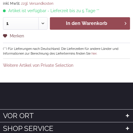
inkl. MwSt.
zzgl. Versandkosten
Artikel ist verfügbar - Lieferzeit bis zu 5 Tage **
In den
Warenkorb
Merken
(**) Für Lieferungen nach Deutschland. Die Lieferzeiten für andere Länder und
Informationen zur Berechnung des Liefertermins finden Sie
hier
.
Weitere Artikel von Private Selection
VOR ORT
SHOP SERVICE