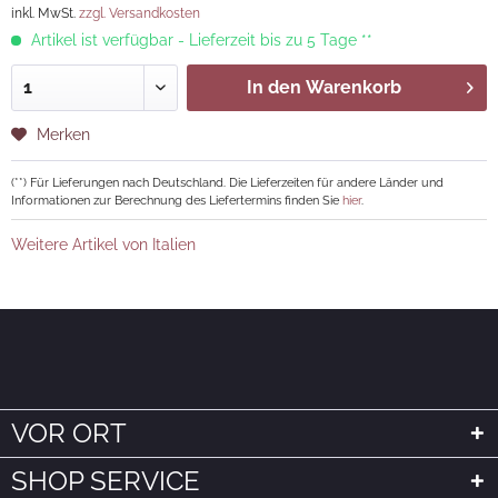
inkl. MwSt.
zzgl. Versandkosten
Artikel ist verfügbar - Lieferzeit bis zu 5 Tage **
In den
Warenkorb
Merken
(**) Für Lieferungen nach Deutschland. Die Lieferzeiten für andere Länder und
Informationen zur Berechnung des Liefertermins finden Sie
hier
.
Weitere Artikel von Italien
VOR ORT
SHOP SERVICE