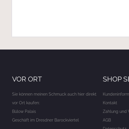
VOR ORT
SHOP S
Sie können meinen Schmuck auch hier direkt
Kundeninform
vor Ort kaufen:
Kontakt
Bülow Palais
Zahlung und 
Geschäft im Dresdner Barockviertel
AGB
Datenschutz