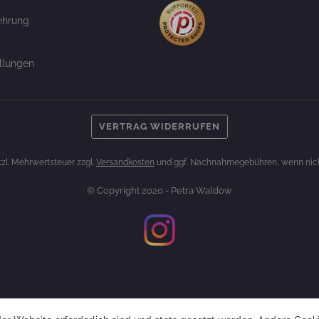
ehrung
llungen
VERTRAG WIDERRUFEN
etzl. Mehrwertsteuer zzgl.
Versandkosten
und ggf. Nachnahmegebühren, wenn nich
© Copyright 2020 - Petra Waldow