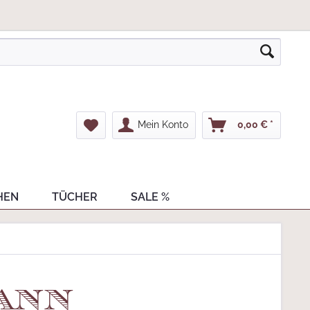
Mein Konto
0,00 € *
HEN
TÜCHER
SALE %
ann