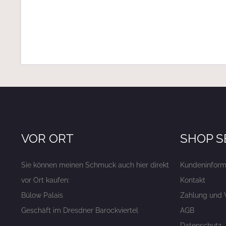
VOR ORT
SHOP S
Sie können meinen Schmuck auch hier direkt
Kundeninform
vor Ort kaufen:
Kontakt
Bülow Palais
Zahlung und 
Geschäft im Dresdner Barockviertel
AGB
Datenschutz