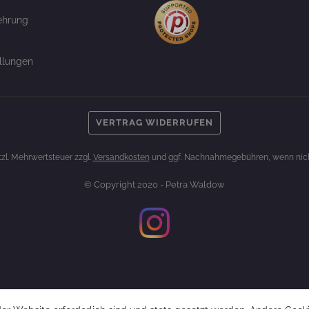
ehrung
llungen
VERTRAG WIDERRUFEN
etzl. Mehrwertsteuer zzgl.
Versandkosten
und ggf. Nachnahmegebühren, wenn nich
© Copyright 2020 - Petra Waldow