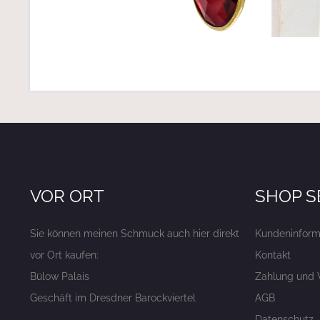
VOR ORT
SHOP S
Sie können meinen Schmuck auch hier direkt
Kundeninform
vor Ort kaufen:
Kontakt
Bülow Palais
Zahlung und 
Geschäft im Dresdner Barockviertel
AGB
Datenschutz