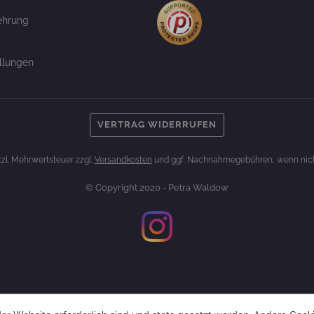
ehrung
llungen
VERTRAG WIDERRUFEN
etzl. Mehrwertsteuer zzgl.
Versandkosten
und ggf. Nachnahmegebühren, wenn nich
© Copyright 2020 - Petra Waldow