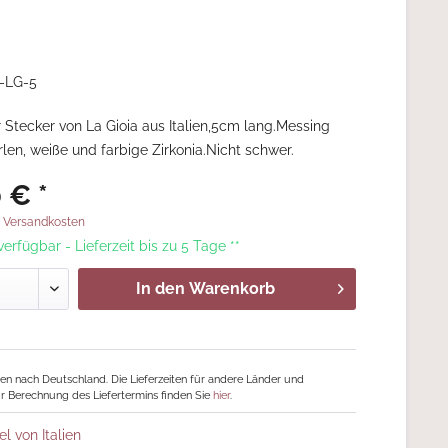
-LG-5
 Stecker von La Gioia aus Italien,5cm lang.Messing
rlen, weiße und farbige Zirkonia.Nicht schwer.
 € *
. Versandkosten
 verfügbar - Lieferzeit bis zu 5 Tage **
In den
Warenkorb
ngen nach Deutschland. Die Lieferzeiten für andere Länder und
r Berechnung des Liefertermins finden Sie
hier
.
el von Italien