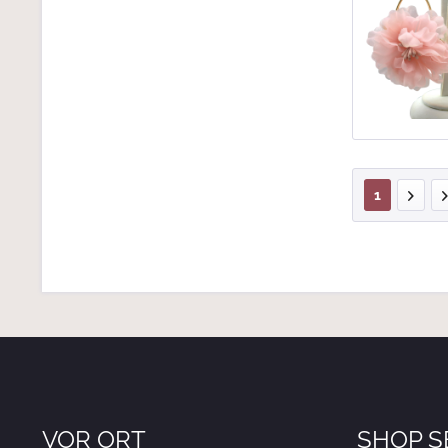
1
VOR ORT
SHOP S