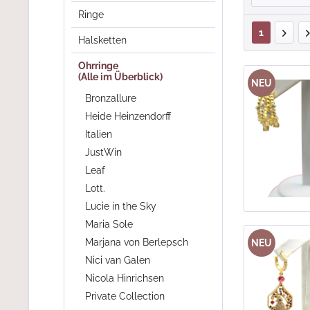
Ringe
1
Halsketten
Ohrringe
(Alle im Überblick)
NEU
Bronzallure
Heide Heinzendorff
Italien
JustWin
Leaf
Lott.
Lucie in the Sky
Maria Sole
Marjana von Berlepsch
NEU
Nici van Galen
Nicola Hinrichsen
Private Collection