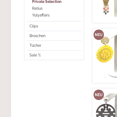
Private Selection
Ratius
Yulyaffairs
Clips
NEU
Broschen
Tücher
Sale %
NEU