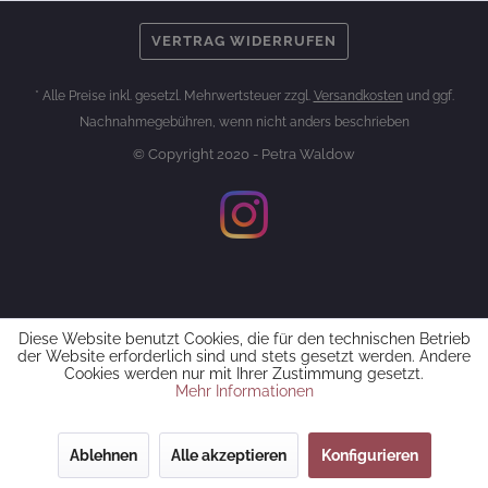
VERTRAG WIDERRUFEN
* Alle Preise inkl. gesetzl. Mehrwertsteuer zzgl.
Versandkosten
und ggf.
Nachnahmegebühren, wenn nicht anders beschrieben
© Copyright 2020 - Petra Waldow
Diese Website benutzt Cookies, die für den technischen Betrieb
der Website erforderlich sind und stets gesetzt werden. Andere
Cookies werden nur mit Ihrer Zustimmung gesetzt.
Mehr Informationen
Ablehnen
Alle akzeptieren
Konfigurieren