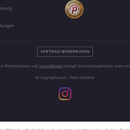
ehrung
llungen
VERTRAG WIDERRUFEN
etzl. Mehrwertsteuer zzgl.
Versandkosten
und ggf. Nachnahmegebühren, wenn nich
© Copyright 2020 - Petra Waldow