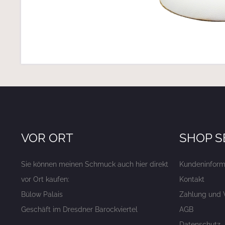
VOR ORT
SHOP S
Sie können meinen Schmuck auch hier direkt
Kundeninform
vor Ort kaufen:
Kontakt
Bülow Palais
Zahlung und 
Geschäft im Dresdner Barockviertel
AGB
Datenschutz