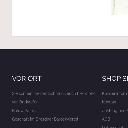
VOR ORT
SHOP S
Sie können meinen Schmuck auch hier direkt
Kundeninform
vor Ort kaufen:
Kontakt
Bülow Palais
Zahlung und 
Geschäft im Dresdner Barockviertel
AGB
Datenschutz