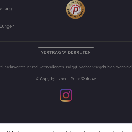
ehrung
llungen
VERTRAG WIDERRUFEN
etzl. Mehrwertsteuer zzgl.
Versandkosten
und ggf. Nachnahmegebühren, wenn nich
© Copyright 2020 - Petra Waldow