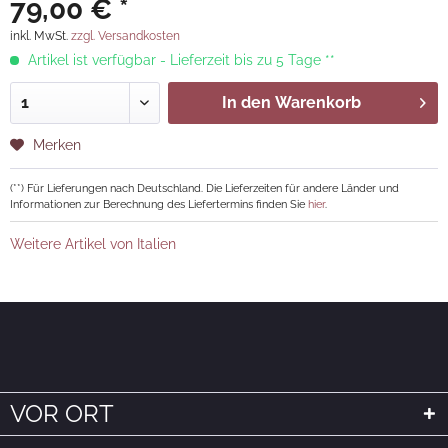
79,00 € *
inkl. MwSt.
zzgl. Versandkosten
Artikel ist verfügbar - Lieferzeit bis zu 5 Tage **
In den
Warenkorb
Merken
(**) Für Lieferungen nach Deutschland. Die Lieferzeiten für andere Länder und
Informationen zur Berechnung des Liefertermins finden Sie
hier
.
Weitere Artikel von Italien
VOR ORT