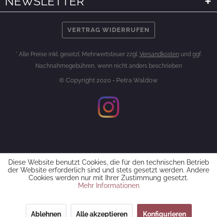
NEWSLETTER
VERTRAG WIDERRUFEN
* Alle Preise inkl. gesetzl. Mehrwertsteuer zzgl.
Versandkosten
und ggf.
Nachnahmegebühren, wenn nicht anders beschrieben
© Copyright 2020 - Petra Waldow
Diese Website benutzt Cookies, die für den technischen Betrieb
der Website erforderlich sind und stets gesetzt werden. Andere
Cookies werden nur mit Ihrer Zustimmung gesetzt.
Mehr Informationen
Ablehnen
Alle akzeptieren
Konfigurieren