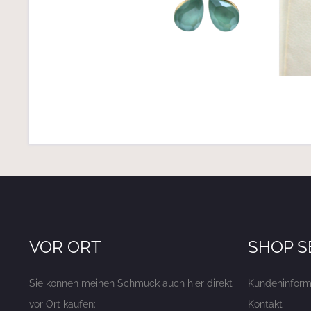
VOR ORT
SHOP S
Sie können meinen Schmuck auch hier direkt
Kundeninform
vor Ort kaufen:
Kontakt