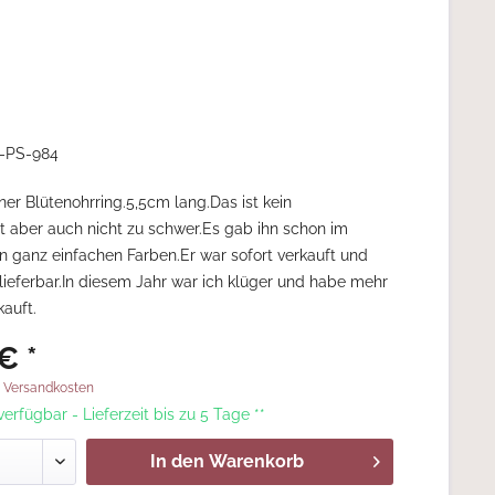
-PS-984
r Blütenohrring.5,5cm lang.Das ist kein
 aber auch nicht zu schwer.Es gab ihn schon im
 in ganz einfachen Farben.Er war sofort verkauft und
 lieferbar.In diesem Jahr war ich klüger und habe mehr
kauft.
€ *
. Versandkosten
 verfügbar - Lieferzeit bis zu 5 Tage **
In den
Warenkorb