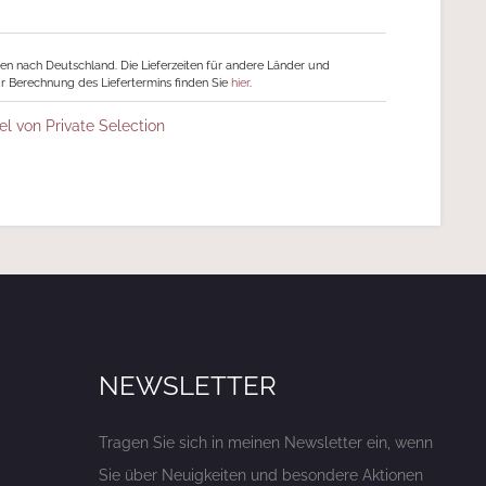
ngen nach Deutschland. Die Lieferzeiten für andere Länder und
r Berechnung des Liefertermins finden Sie
hier
.
el von Private Selection
NEWSLETTER
Tragen Sie sich in meinen Newsletter ein, wenn
Sie über Neuigkeiten und besondere Aktionen