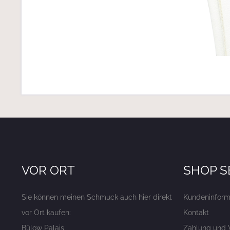
VOR ORT
SHOP S
Sie können meinen Schmuck auch hier direkt
Kundeninform
vor Ort kaufen:
Kontakt
Bülow Palais
Zahlung und 