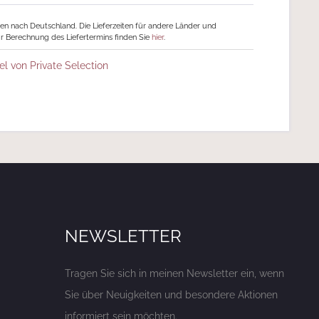
ngen nach Deutschland. Die Lieferzeiten für andere Länder und
r Berechnung des Liefertermins finden Sie
hier
.
el von Private Selection
NEWSLETTER
Tragen Sie sich in meinen Newsletter ein, wenn
Sie über Neuigkeiten und besondere Aktionen
informiert sein möchten.