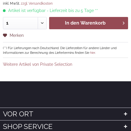
inkl. MwSt.
zzgl. Versandkosten
Artikel ist verfügbar - Lieferzeit bis zu 5 Tage **
In den
Warenkorb
Merken
(**) Für Lieferungen nach Deutschland. Die Lieferzeiten für andere Länder und
Informationen zur Berechnung des Liefertermins finden Sie
hier
.
Weitere Artikel von Private Selection
VOR ORT
SHOP SERVICE