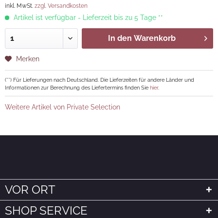
inkl. MwSt.
zzgl. Versandkosten
Artikel ist verfügbar - Lieferzeit bis zu 5 Tage **
In den
Warenkorb
Merken
(**) Für Lieferungen nach Deutschland. Die Lieferzeiten für andere Länder und
Informationen zur Berechnung des Liefertermins finden Sie
hier
.
Weitere Artikel von Private Selection
VOR ORT
SHOP SERVICE