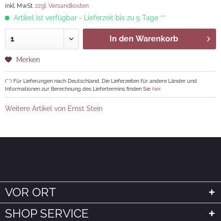
inkl. MwSt.
zzgl. Versandkosten
Artikel ist verfügbar - Lieferzeit bis zu 5 Tage **
In den
Warenkorb
Merken
(**) Für Lieferungen nach Deutschland. Die Lieferzeiten für andere Länder und
Informationen zur Berechnung des Liefertermins finden Sie
hier
.
Weitere Artikel von Ernst Stein
VOR ORT
SHOP SERVICE