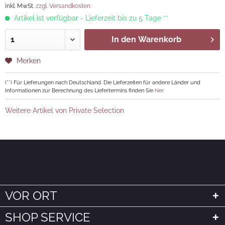
inkl. MwSt.
zzgl. Versandkosten
Artikel ist verfügbar - Lieferzeit bis zu 5 Tage **
In den
Warenkorb
Merken
(**) Für Lieferungen nach Deutschland. Die Lieferzeiten für andere Länder und
Informationen zur Berechnung des Liefertermins finden Sie
hier
.
Weitere Artikel von Private Selection
VOR ORT
SHOP SERVICE