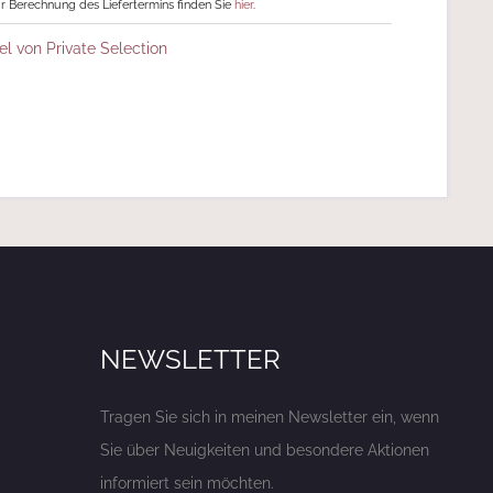
r Berechnung des Liefertermins finden Sie
hier
.
el von Private Selection
NEWSLETTER
Tragen Sie sich in meinen Newsletter ein, wenn
Sie über Neuigkeiten und besondere Aktionen
informiert sein möchten.