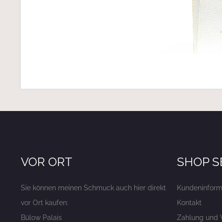
VOR ORT
SHOP S
Sie können meinen Schmuck auch hier direkt
Kundeninform
vor Ort kaufen:
Kontakt
Bülow Palais
Zahlung und 