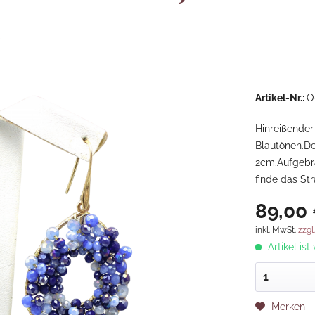
r
Artikel-Nr.:
O
Hinreißender
Blautönen.De
2cm.Aufgebra
finde das St
89,00 
inkl. MwSt.
zzgl
Artikel ist
Merken