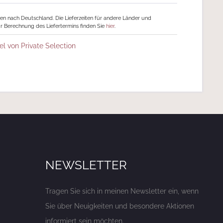
ngen nach Deutschland. Die Lieferzeiten für andere Länder und
r Berechnung des Liefertermins finden Sie
hier
.
el von Private Selection
NEWSLETTER
Tragen Sie sich in meinen Newsletter ein, wenn
Sie über Neuigkeiten und besondere Aktionen
informiert sein möchten.