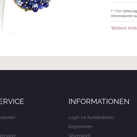
(**) Für Lieferu
Informationen zu
Weitere Artik
ERVICE
INFORMATIONEN
ationen
Login ins Kundenkonto
Registrieren
Versand
Warenkorb