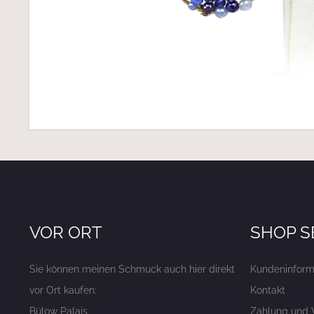
VOR ORT
SHOP S
Sie können meinen Schmuck auch hier direkt
Kundeninform
vor Ort kaufen:
Kontakt
Bülow Palais
Zahlung und 