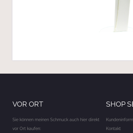
VOR ORT
SHOP S
Sie können meinen Schmuck auch hier direkt
Kundeninform
vor Ort kaufen:
Kontakt