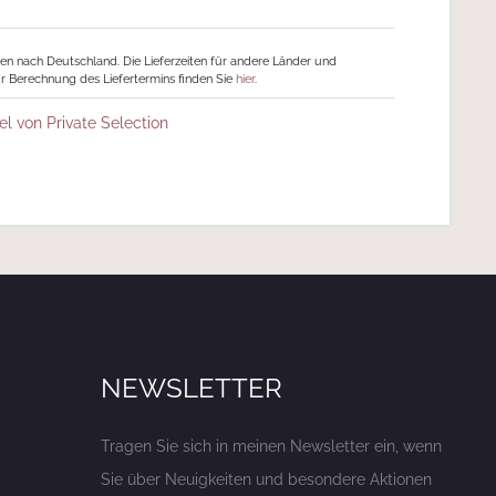
ngen nach Deutschland. Die Lieferzeiten für andere Länder und
r Berechnung des Liefertermins finden Sie
hier
.
el von Private Selection
NEWSLETTER
Tragen Sie sich in meinen Newsletter ein, wenn
Sie über Neuigkeiten und besondere Aktionen