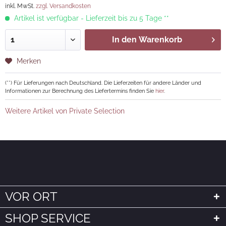
inkl. MwSt.
zzgl. Versandkosten
Artikel ist verfügbar - Lieferzeit bis zu 5 Tage **
In den
Warenkorb
Merken
(**) Für Lieferungen nach Deutschland. Die Lieferzeiten für andere Länder und
Informationen zur Berechnung des Liefertermins finden Sie
hier
.
Weitere Artikel von Private Selection
VOR ORT
SHOP SERVICE