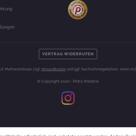
ehrung
llungen
VERTRAG WIDERRUFEN
etzl. Mehrwertsteuer zzgl.
Versandkosten
und ggf. Nachnahmegebühren, wenn nich
© Copyright 2020 - Petra Waldow