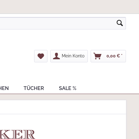
Mein Konto
0,00 € *
HEN
TÜCHER
SALE %
cker