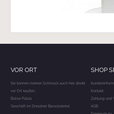
VOR ORT
SHOP S
Sie können meinen Schmuck auch hier direkt
Kundeninform
vor Ort kaufen:
Kontakt
Bülow Palais
Zahlung und 
Geschäft im Dresdner Barockviertel
AGB
Datenschutz