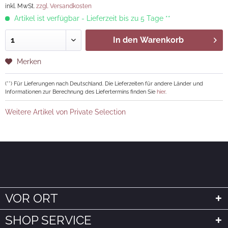
inkl. MwSt.
zzgl. Versandkosten
Artikel ist verfügbar - Lieferzeit bis zu 5 Tage **
In den
Warenkorb
Merken
(**) Für Lieferungen nach Deutschland. Die Lieferzeiten für andere Länder und
Informationen zur Berechnung des Liefertermins finden Sie
hier
.
Weitere Artikel von Private Selection
VOR ORT
SHOP SERVICE