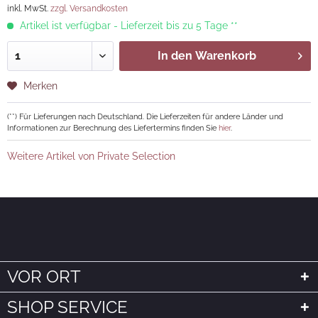
inkl. MwSt.
zzgl. Versandkosten
Artikel ist verfügbar - Lieferzeit bis zu 5 Tage **
In den
Warenkorb
Merken
(**) Für Lieferungen nach Deutschland. Die Lieferzeiten für andere Länder und
Informationen zur Berechnung des Liefertermins finden Sie
hier
.
Weitere Artikel von Private Selection
VOR ORT
SHOP SERVICE