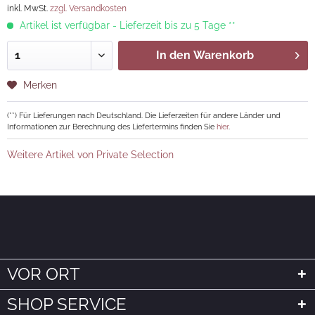
inkl. MwSt.
zzgl. Versandkosten
Artikel ist verfügbar - Lieferzeit bis zu 5 Tage **
In den
Warenkorb
Merken
(**) Für Lieferungen nach Deutschland. Die Lieferzeiten für andere Länder und
Informationen zur Berechnung des Liefertermins finden Sie
hier
.
Weitere Artikel von Private Selection
VOR ORT
SHOP SERVICE