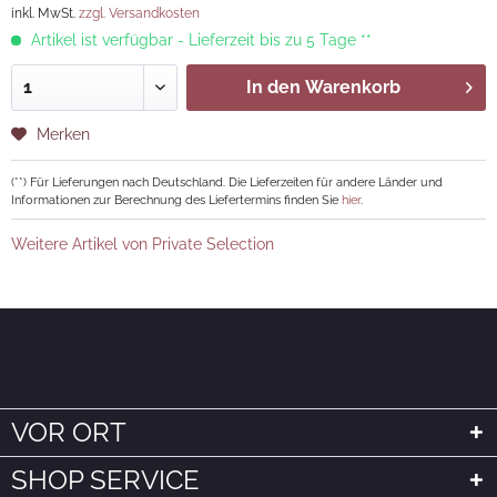
inkl. MwSt.
zzgl. Versandkosten
Artikel ist verfügbar - Lieferzeit bis zu 5 Tage **
In den
Warenkorb
Merken
(**) Für Lieferungen nach Deutschland. Die Lieferzeiten für andere Länder und
Informationen zur Berechnung des Liefertermins finden Sie
hier
.
Weitere Artikel von Private Selection
VOR ORT
SHOP SERVICE