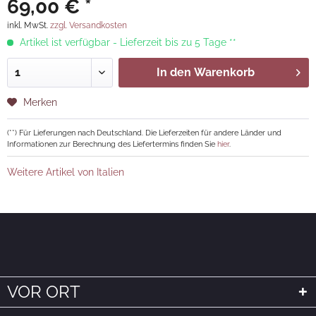
69,00 € *
inkl. MwSt.
zzgl. Versandkosten
Artikel ist verfügbar - Lieferzeit bis zu 5 Tage **
In den
Warenkorb
Merken
(**) Für Lieferungen nach Deutschland. Die Lieferzeiten für andere Länder und
Informationen zur Berechnung des Liefertermins finden Sie
hier
.
Weitere Artikel von Italien
VOR ORT