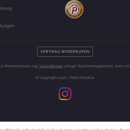
ehrung
llungen
VERTRAG WIDERRUFEN
etzl. Mehrwertsteuer zzgl.
Versandkosten
und ggf. Nachnahmegebühren, wenn nich
© Copyright 2020 - Petra Waldow