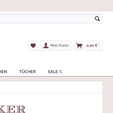
Mein Konto
0,00 € *
HEN
TÜCHER
SALE %
ker