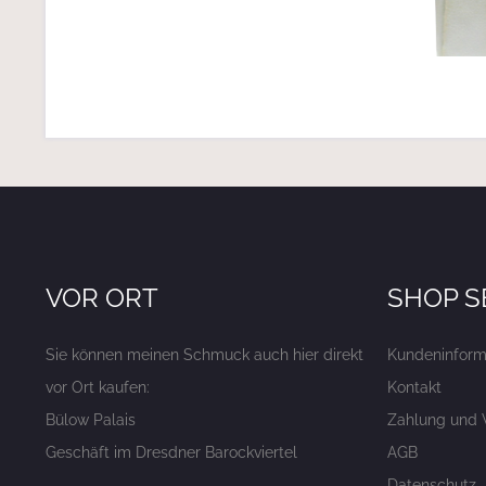
VOR ORT
SHOP S
Sie können meinen Schmuck auch hier direkt
Kundeninform
vor Ort kaufen:
Kontakt
Bülow Palais
Zahlung und 
Geschäft im Dresdner Barockviertel
AGB
Datenschutz