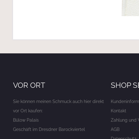
VOR ORT
SHOP S
Sie können meinen Schmuck auch hier direkt
Kundeninform
vor Ort kaufen:
Kontakt
Bülow Palais
Zahlung und 
Geschäft im Dresdner Barockviertel
AGB
Datenschutz