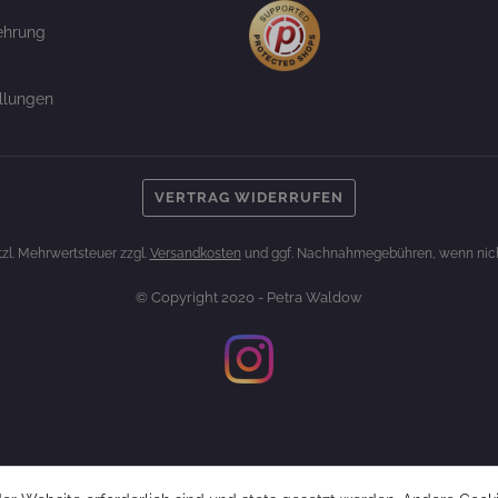
ehrung
llungen
VERTRAG WIDERRUFEN
etzl. Mehrwertsteuer zzgl.
Versandkosten
und ggf. Nachnahmegebühren, wenn nich
© Copyright 2020 - Petra Waldow