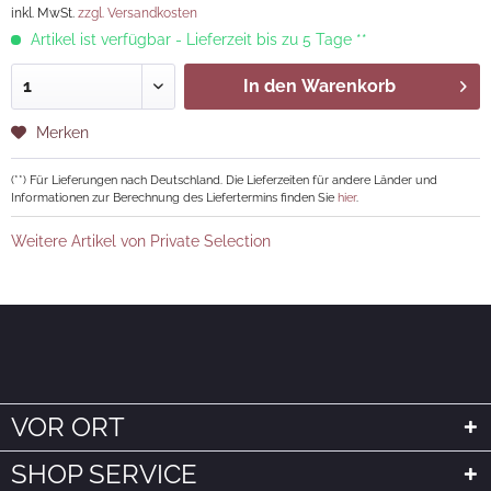
inkl. MwSt.
zzgl. Versandkosten
Artikel ist verfügbar - Lieferzeit bis zu 5 Tage **
In den
Warenkorb
Merken
(**) Für Lieferungen nach Deutschland. Die Lieferzeiten für andere Länder und
Informationen zur Berechnung des Liefertermins finden Sie
hier
.
Weitere Artikel von Private Selection
VOR ORT
SHOP SERVICE