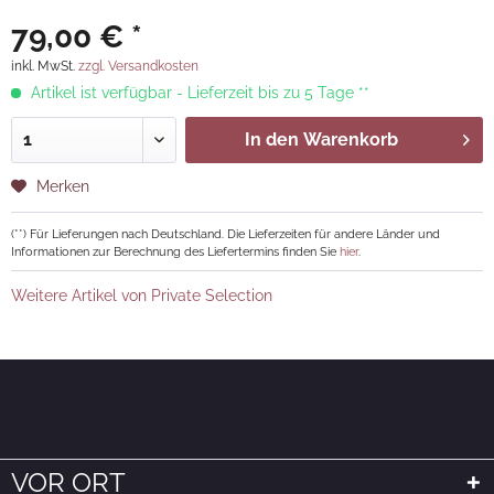
79,00 € *
inkl. MwSt.
zzgl. Versandkosten
Artikel ist verfügbar - Lieferzeit bis zu 5 Tage **
In den
Warenkorb
Merken
(**) Für Lieferungen nach Deutschland. Die Lieferzeiten für andere Länder und
Informationen zur Berechnung des Liefertermins finden Sie
hier
.
Weitere Artikel von Private Selection
VOR ORT