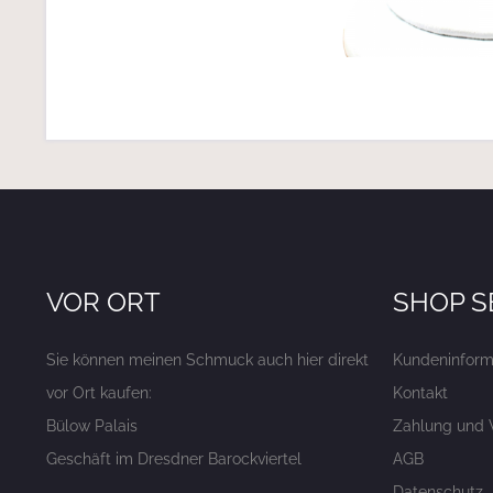
VOR ORT
SHOP S
Sie können meinen Schmuck auch hier direkt
Kundeninform
vor Ort kaufen:
Kontakt
Bülow Palais
Zahlung und 
Geschäft im Dresdner Barockviertel
AGB
Datenschutz