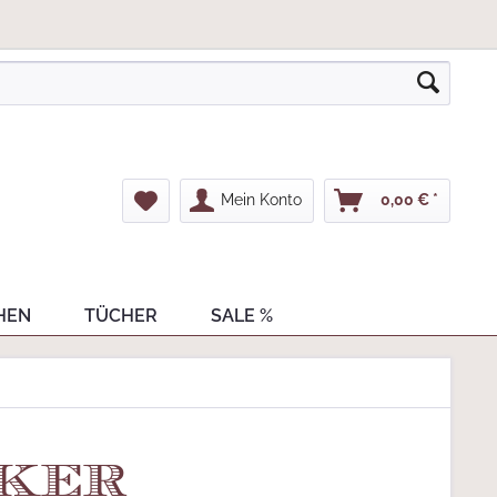
Mein Konto
0,00 € *
HEN
TÜCHER
SALE %
cker