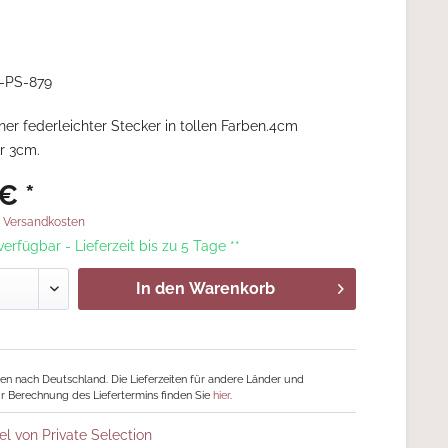
-PS-879
r federleichter Stecker in tollen Farben.4cm
r 3cm.
€ *
. Versandkosten
 verfügbar - Lieferzeit bis zu 5 Tage **
In den
Warenkorb
ngen nach Deutschland. Die Lieferzeiten für andere Länder und
r Berechnung des Liefertermins finden Sie
hier
.
el von Private Selection