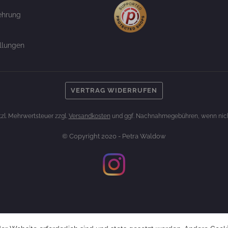
ehrung
llungen
VERTRAG WIDERRUFEN
etzl. Mehrwertsteuer zzgl.
Versandkosten
und ggf. Nachnahmegebühren, wenn nich
© Copyright 2020 - Petra Waldow