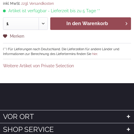
inkl. MwSt.
zzgl. Versandkosten
Artikel ist verfügbar - Lieferzeit bis zu 5 Tage **
In den
Warenkorb
Merken
(**) Für Lieferungen nach Deutschland. Die Lieferzeiten für andere Länder und
Informationen zur Berechnung des Liefertermins finden Sie
hier
.
Weitere Artikel von Private Selection
VOR ORT
SHOP SERVICE