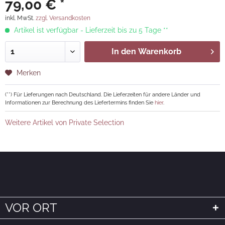
79,00 € *
inkl. MwSt.
zzgl. Versandkosten
Artikel ist verfügbar - Lieferzeit bis zu 5 Tage **
In den
Warenkorb
Merken
(**) Für Lieferungen nach Deutschland. Die Lieferzeiten für andere Länder und
Informationen zur Berechnung des Liefertermins finden Sie
hier
.
Weitere Artikel von Private Selection
VOR ORT