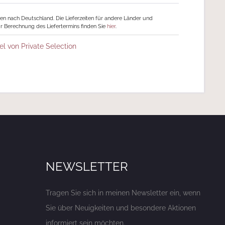
ngen nach Deutschland. Die Lieferzeiten für andere Länder und
r Berechnung des Liefertermins finden Sie
hier
.
el von Private Selection
NEWSLETTER
Tragen Sie sich in meinen Newsletter ein, wenn
Sie über Neuigkeiten und besondere Aktionen
informiert sein möchten.