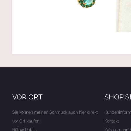
VOR ORT
SHOP S
Sie können meinen Schmuck auch hier direkt
Kundeninform
vor Ort kaufen:
Kontakt
Bülow Palais
Zahlung und 