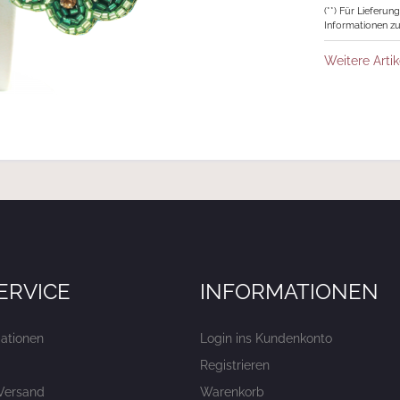
(**) Für Lieferu
Informationen zu
Weitere Artik
ERVICE
INFORMATIONEN
ationen
Login ins Kundenkonto
Registrieren
Versand
Warenkorb