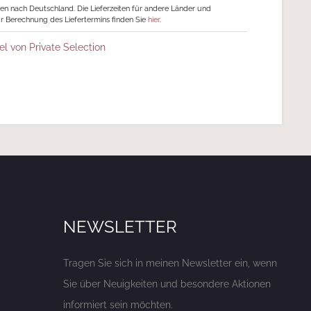
ngen nach Deutschland. Die Lieferzeiten für andere Länder und
r Berechnung des Liefertermins finden Sie
hier
.
el von Private Selection
NEWSLETTER
Tragen Sie sich in meinen Newsletter ein, wenn
Sie über Neuigkeiten und besondere Aktionen
informiert sein möchten.