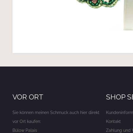
VOR ORT
SHOP S
Sie können meinen Schmuck auch hier direkt
Kundeninform
vor Ort kaufen:
Kontakt
Bülow Palais
Zahlung und 