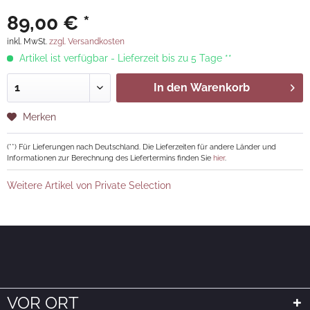
89,00 € *
inkl. MwSt.
zzgl. Versandkosten
Artikel ist verfügbar - Lieferzeit bis zu 5 Tage **
In den
Warenkorb
Merken
(**) Für Lieferungen nach Deutschland. Die Lieferzeiten für andere Länder und
Informationen zur Berechnung des Liefertermins finden Sie
hier
.
Weitere Artikel von Private Selection
VOR ORT