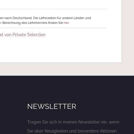
ngen nach Deutschland. Die Lieferzeiten für andere Länder und
r Berechnung des Liefertermins finden Sie
hier
.
el von Private Selection
NEWSLETTER
Tragen Sie sich in meinen Newsletter ein, wenn
Sie über Neuigkeiten und besondere Aktionen