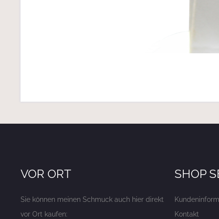
VOR ORT
SHOP S
Sie können meinen Schmuck auch hier direkt
Kundeninform
vor Ort kaufen:
Kontakt