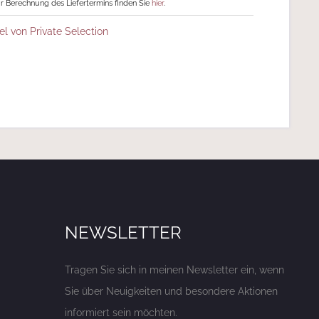
r Berechnung des Liefertermins finden Sie
hier
.
el von Private Selection
NEWSLETTER
Tragen Sie sich in meinen Newsletter ein, wenn
Sie über Neuigkeiten und besondere Aktionen
informiert sein möchten.