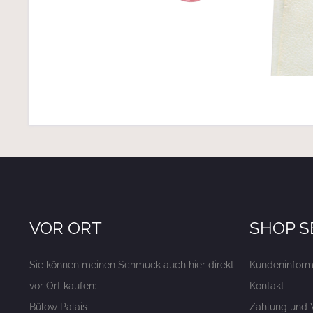
VOR ORT
SHOP S
Sie können meinen Schmuck auch hier direkt
Kundeninform
vor Ort kaufen:
Kontakt
Bülow Palais
Zahlung und 