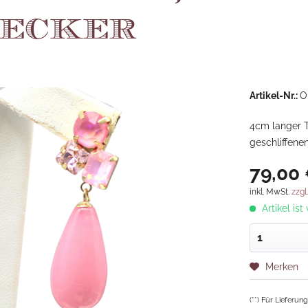
tecker
Artikel-Nr.:
O
4cm langer T
geschliffene
79,00 
inkl. MwSt.
zzgl
Artikel ist
Merken
(**) Für Lieferu