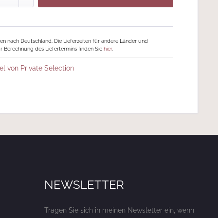
ngen nach Deutschland. Die Lieferzeiten für andere Länder und
r Berechnung des Liefertermins finden Sie
hier
.
el von Private Selection
NEWSLETTER
Tragen Sie sich in meinen Newsletter ein, wenn