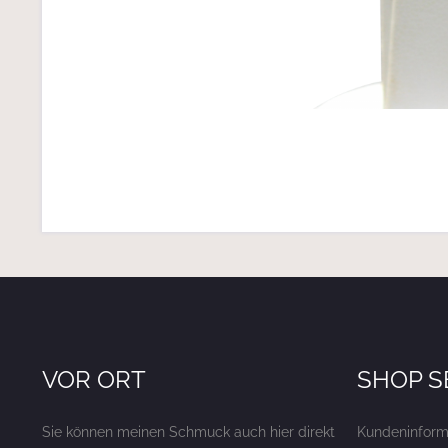
VOR ORT
SHOP S
Sie können meinen Schmuck auch hier direkt
Kundeninform